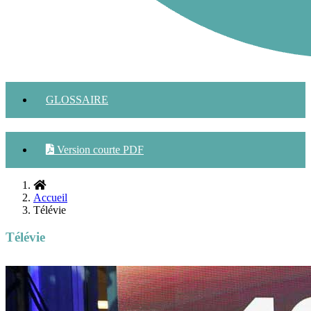
GLOSSAIRE
Version courte PDF
Accueil
Télévie
Télévie